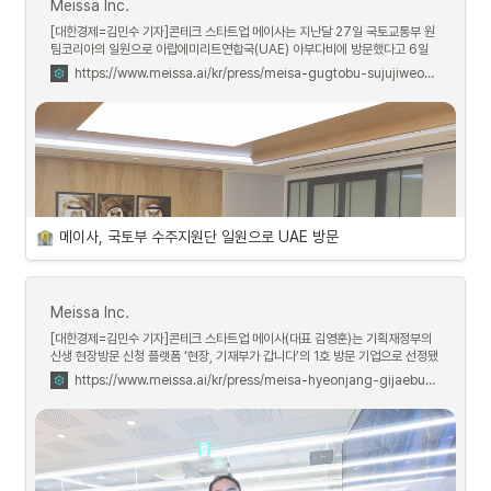
Meissa Inc.
[대한경제=김민수 기자]콘테크 스타트업 메이사는 지난달 27일 국토교통부 원
팀코리아의 일원으로 아랍에미리트연합국(UAE) 아부다비에 방문했다고 6일
밝혔다.국토부 수주 지원단은 박상우 장관을 단장으로, 지난해 윤석열 대통령의
https://www.meissa.ai/kr/press/meisa-gugtobu-sujujiweondan-ilweoneuro-uae-bangmun
UAE 순방의 후속 성과를 구체화하기 위해 아부다비에 방문했다.메이사는 이번
UAE 방문을 통해 자사의 ‘위성과 드론을 활용한 메가 프로젝트 관리 방안’을
UAE 정부 기관 및 관계자에게 소개했다. 특히 뒤이어 한국을 방문한 에티하드
레일의 실무진과 후속 미팅을 통해 협력 가능성을 타진했다.김영훈 메이사 대표
는 “이번 국토부 원팀코리아 UAE 일정을 통해 양국 간 협력이 강화되고 국내 기
업들이 현지에 진출하는데 큰 도움이 됐다"며 “앞으로도 메이사는 기술력 강화
및 해외 시장 진출 확대를 통해 국내 건설 솔루션 기술의 경쟁력을 높이는 데 기
여할 것”이라고 말했다.
메이사, 국토부 수주지원단 일원으로 UAE 방문
Meissa Inc.
[대한경제=김민수 기자]콘테크 스타트업 메이사(대표 김영훈)는 기획재정부의
신생 현장방문 신청 플랫폼 ‘현장, 기재부가 갑니다’의 1호 방문 기업으로 선정됐
다고 21일 밝혔다.기재부는 현장의 생생한 목소리를 직접 청취하고 정책에 최대
https://www.meissa.ai/kr/press/meisa-hyeonjang-gijaebuga-gabnida-1ho-bangmun-gieob-seonjeong
한 반영하기 위해 올해 처음으로 플랫폼 운영을 시작했다. 방문 대상은 민생 경제
현장, 수출・투자 기업, 미래 세대 등 기획재정부의 방문을 원하는 누구나 될 수
있다.